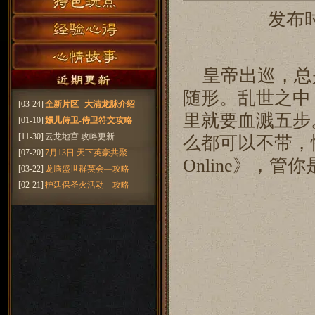
发布时
皇帝出巡，总
随形。乱世之中
[03-24]
全新片区--大清龙脉介绍
里就要血溅五步
[01-10]
嬛儿侍卫-侍卫符文攻略
[11-30]
云龙地宫 攻略更新
么都可以不带，
[07-20]
7月13日 天下英豪共聚
Online》，
[03-22]
龙腾盛世群英会—攻略
[02-21]
护廷保圣火活动—攻略