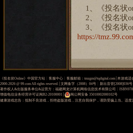
1、《投名状on
2、《投名状on
3、《投名状onl
https://tmz.99.com
《
投名状Online
》中国官方站┊
客服中心
┊客服邮箱：
tmzgm@tqdigital.com
┊本游戏适
2000-2026 @
99.com
All rights reserved.┊
文网备字（2008）04号
┊新出音管[2008]036
著作权人&出版服务单位&运营方：福建网龙计算机网络信息技术有限公司
┊ISBN978-
增值电信业务经营许可证闽B2-20100001
┊
闽公网安备 35010002000102号
健康游戏忠告：抵制不良游戏，拒绝盗版游戏，注意自我保护，谨防受骗上当。适度