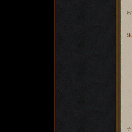
要
出
玩
注
比
子