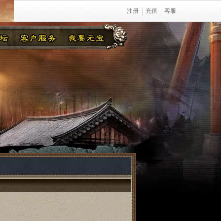
注册
充值
客服
！