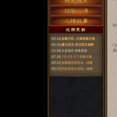
你
升
[03-24]
全新片区--大清龙脉介绍
玩
[01-10]
嬛儿侍卫-侍卫符文攻略
门
系
[11-30]
云龙地宫 攻略更新
[07-20]
7月13日 天下英豪共聚
[03-22]
龙腾盛世群英会—攻略
[02-21]
护廷保圣火活动—攻略