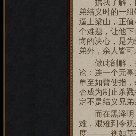
据我了解，目
弟结义时的一组
逼上梁山，正值
个难题，让他下
悔的决心，是为
弟外，余人皆可
做此剖解，并
论：连一个无辜
单至如臂使指，
否成为制止杀戮
定不是结义兄弟
而在黑泽明与
难，艰难到令观
度———视如草