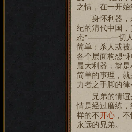
之情，在一开始
身怀利器，杀
纪的清代中国，
态”———一切
简单：杀人或被
各个层面构想“
最大利器，就是
简单的事理，就
力者之手脚的律
兄弟的情谊是
情是经过磨练，
样的不
开心
，不
永远的兄弟。