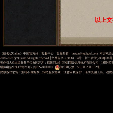
以上文
《
投名状Online
》中国官方站┊
客服中心
┊客服邮箱：
tmzgm@tqdigital.com
┊本游戏适
2000-2026 @
99.com
All rights reserved.┊
文网备字（2008）04号
┊新出音管[2008]036
著作权人&出版服务单位&运营方：福建网龙计算机网络信息技术有限公司
┊ISBN978-
增值电信业务经营许可证闽B2-20100001
┊
闽公网安备 35010002000102号
健康游戏忠告：抵制不良游戏，拒绝盗版游戏，注意自我保护，谨防受骗上当。适度