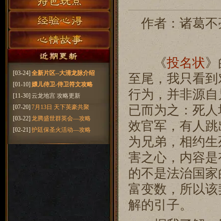
作者：诸葛不亮
《
投名状
》
[03-24]
全新片区--大清龙脉介绍
至尾，我只看到
[01-10]
嬛儿侍卫-侍卫符文攻略
行为，并非源自
[11-30]
云龙地宫 攻略更新
已而为之：死人
[07-20]
7月13日 天下英豪共聚
[03-22]
龙腾盛世群英会—攻略
效官军，有人跳
[02-21]
护廷保圣火活动—攻略
为兄弟，相约生
害之心，内容是
的不是法治国家
富变数，所以该
解的引子。