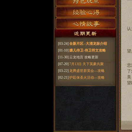
现
认
沙
[03-24]
全新片区--大清龙脉介绍
初
[01-10]
嬛儿侍卫-侍卫符文攻略
望
[11-30]
云龙地宫 攻略更新
晨
[07-20]
7月13日 天下英豪共聚
悲
[03-22]
龙腾盛世群英会—攻略
了
美
[02-21]
护廷保圣火活动—攻略
望