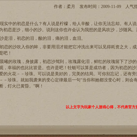
作者：柔月 发布时间：2009-11-09 人气
实中的初恋是什么？有人说是柠檬，给人辛酸，让你无法忘却。有人说
为初恋是沙，细小的沙。说到这你也许会认为我想的是风吹沙，沙随风。
是泪，初恋的泪，酸的泪，痛的泪，血泪。
恋的沙吹入你的眸，非要用泪才能把它冲洗出来可以见得耗资之大，成
是吧！
曦的玫瑰，身披露，初恋沙驾到，玫瑰露化泪，鲜红的玫瑰留下了沙的
观，幸福的也比比皆是。也许是吧！牡蛎可以算是成功者，因为初恋的沙
爱的火花－－珍珠。可以说是美好的，完美的结局。可你别忘记，还有旁
－－珍珠。就如我袭来的变心定律最后一句“当你和她都没变心时，则会有
断，灯火已黄昏。”啊！
以上文字为玩家个人游戏心得，不代表官方