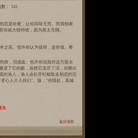
指数：
542
初恋是哈蜜，让你回味无穷。而我独家
那你就大错特错，因为那太无聊。
本之高。也许你认为值得，是价值。希
伤痕，泪成血。也许你说我对这方面太
遛进了它的眼，虽然它流尽了泪，却擦出
观的渔人，渔人会扒开牡蛎取走初恋的完
变心人介入你们”。咳，“伤情处，高城
意见
返回顶部