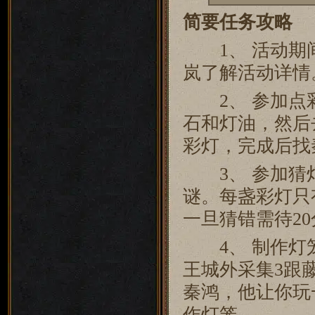
简要任务攻略
1、 活动期间
岚了解活动详情
2、 参加点彩
石和灯油，然后
彩灯，完成后找
3、 参加猜灯
谜。每盏彩灯只
一旦猜错需待2
4、 制作灯笼
王城外采集3跟藤
秦鸿，他让你玩
作灯笼。