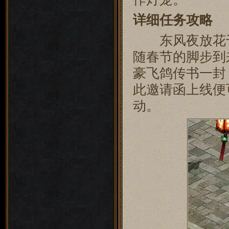
详细任务攻略
东风夜放花千
随春节的脚步到
豪飞鸽传书一封
此邀请函上线便
动。