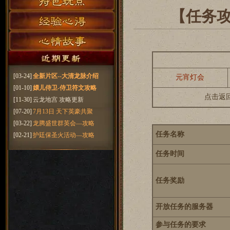
【任务
[03-24]
全新片区--大清龙脉介绍
元宵灯会
[01-10]
嬛儿侍卫-侍卫符文攻略
点击返
[11-30]
云龙地宫 攻略更新
[07-20]
7月13日 天下英豪共聚
[03-22]
龙腾盛世群英会—攻略
任务名称
[02-21]
护廷保圣火活动—攻略
任务时间
任务奖励
开放任务的服务器
参与任务的要求