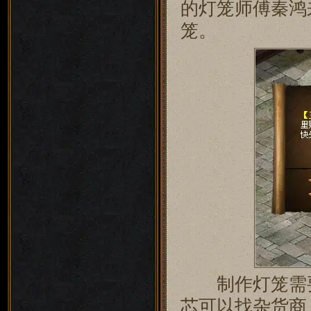
的灯笼师傅秦鸿
笼。
制作灯笼需要
芯可以找杂货商