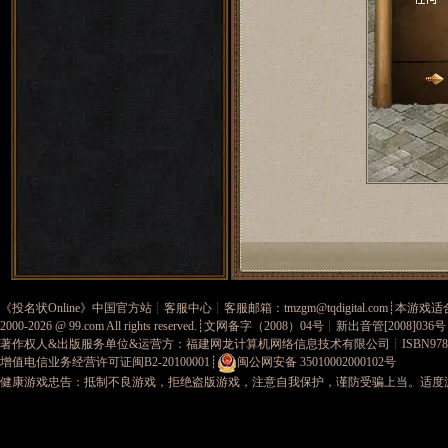
《
投名状Online
》中国官方站┊
客服中心
┊客服邮箱：
tmzgm@tqdigital.com
┊本游戏适
2000-2026 @
99.com
All rights reserved.┊
文网备字（2008）04号
┊新出音管[2008]036
著作权人&出版服务单位&运营方：福建网龙计算机网络信息技术有限公司
┊ISBN978-
增值电信业务经营许可证闽B2-20100001
┊
闽公网安备 35010002000102号
健康游戏忠告：抵制不良游戏，拒绝盗版游戏，注意自我保护，谨防受骗上当。适度