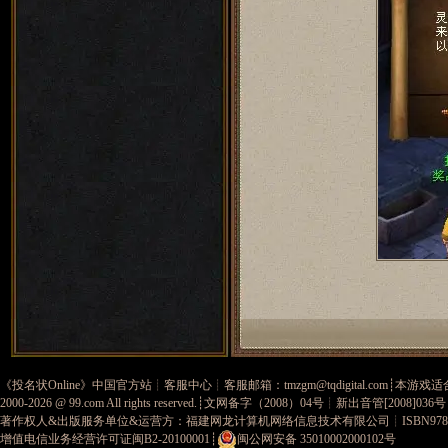
《
投名状Online
》中国官方站┊
客服中心
┊客服邮箱：
tmzgm@tqdigital.com
┊本游戏适
2000-2026 @
99.com
All rights reserved.┊
文网备字（2008）04号
┊新出音管[2008]036
著作权人&出版服务单位&运营方：福建网龙计算机网络信息技术有限公司
┊ISBN978-
增值电信业务经营许可证闽B2-20100001
┊
闽公网安备 35010002000102号