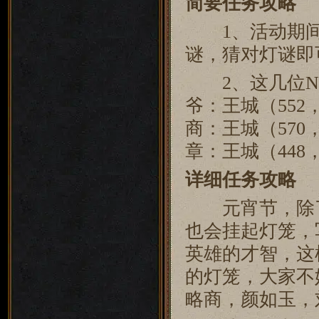
简要任务攻略
1、活动期间，
谜，猜对灯谜即
2、这几位NP
爷：王城（552，
商：王城（570，
章：王城（448，
详细任务攻略
元宵节，除了
也会挂起灯笼，
英雄的才智，这
的灯笼，大家不
略商，颜如玉，