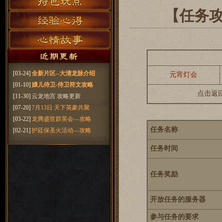
【任务
[03-24]
全新片区--大清龙脉介绍
元宵灯会
[01-10]
嬛儿侍卫-侍卫符文攻略
点击返
[11-30]
云龙地宫 攻略更新
[07-20]
7月13日 天下英豪共聚
[03-22]
龙腾盛世群英会—攻略
任务名称
[02-21]
护廷保圣火活动—攻略
任务时间
任务奖励
开放任务的服务器
参与任务的要求