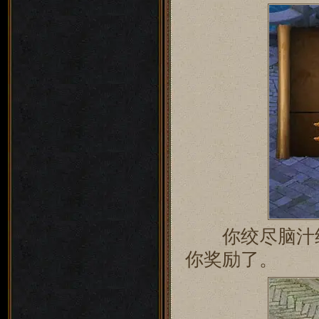
你绞尽脑汁终
你奖励了。